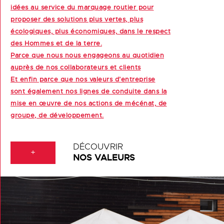
idées au service du marquage routier pour
proposer des solutions plus vertes, plus
écologiques, plus économiques, dans le respect
des Hommes et de la terre.
Parce que nous nous engageons au quotidien
auprès de nos collaborateurs et clients
Et enfin parce que nos valeurs d’entreprise
sont également nos lignes de conduite dans la
mise en œuvre de nos actions de mécénat, de
groupe, de développement.
DÉCOUVRIR
+
NOS VALEURS