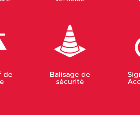
f de
Balisage de
Sig
ue
sécurité
Acc