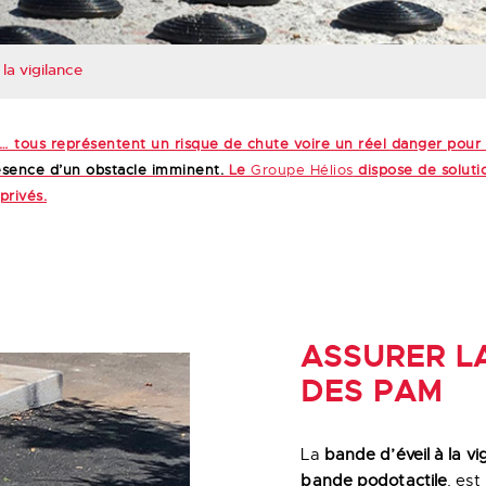
la vigilance
tro… tous représentent un risque de chute voire un réel danger po
ésence d’un obstacle imminent.
Le
Groupe Hélios
dispose de solutio
privés.
ASSURER L
DES PAM
La
bande d’éveil à la vi
bande podotactile
, est