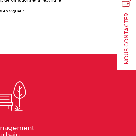
ux déformations et à l’écaillage ;
s en vigueur.
NOUS CONTACTER
nagement
urbain