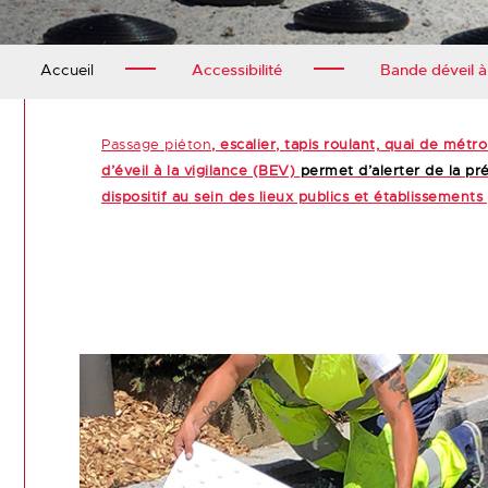
Accueil
Accessibilité
Bande déveil à 
Passage piéton
, escalier, tapis roulant, quai de mé
d’éveil à la vigilance (BEV)
permet d’alerter de la pr
dispositif au sein des lieux publics et établissements 