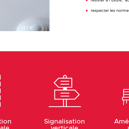
résister à l’usure, a
respecter les norme
tion
Signalisation
Amé
ale
verticale