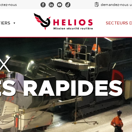
actez-nous
demandez-nous u
TIERS
SECTEURS D
X
ES RAPIDES