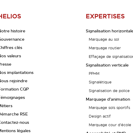
HELIOS
EXPERTISES
otre histoire
Signalisation horizontal
Gouvernance
Marquage au sol
hiffres clés
Marquage routier
Nos valeurs
Effaçage de signalisatio
Presse
Signalisation verticale
Nos implantations
PPHM
Nous rejoindre
Signalétique
Formation CQP
Signalisation de police
Témoignages
Marquage d'animation
étiers
Marquage sols sportifs
Démarche RSE
Design actif
Contactez-nous
Marquage cour d'école
entions légales