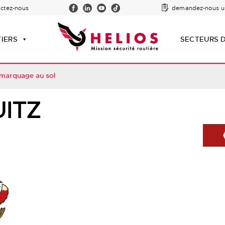
actez-nous
demandez-nous u
TIERS
SECTEURS D
 marquage au sol
UITZ