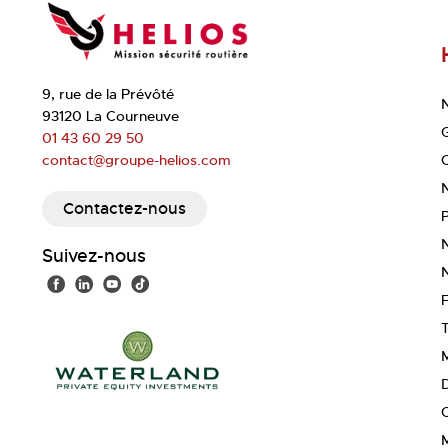
9, rue de la Prévôté
N
93120 La Courneuve
01 43 60 29 50
C
contact@groupe-helios.com
Contactez-nous
Suivez-nous
M
M