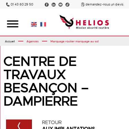
01 43 60 29 50
demandez-nous un devis
Accueil
Agences
Marquage routier marquage au sol
CENTRE DE
TRAVAUX
BESANÇON –
DAMPIERRE
RETOUR
AUX IMPLANTATIONS