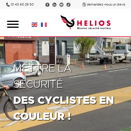
01 43 60 29 50
demandez-nous un devis
METTRE LA
SÉCURITÉ
DES CYCLISTES EN
COULEUR !