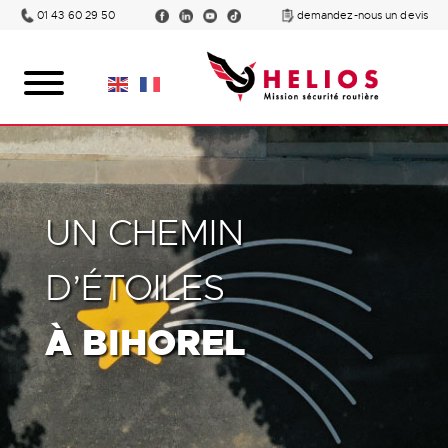
01 43 60 29 50
demandez-nous un devis
UN CHEMIN
D’ÉTOILES
À BIHOREL